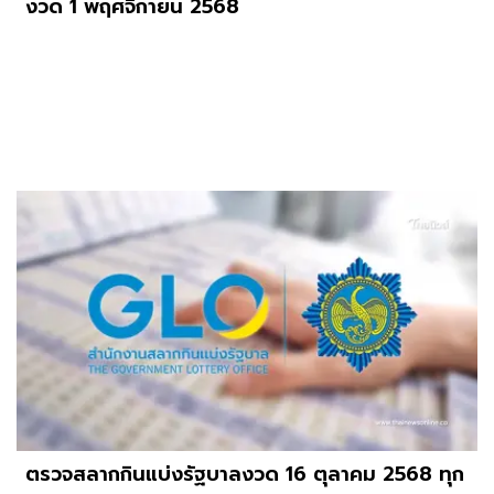
งวด 1 พฤศจิกายน 2568
ตรวจสลากกินแบ่งรัฐบาลงวด 16 ตุลาคม 2568 ทุก