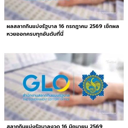
ผลสลากกินแบ่งรัฐบาล 16 กรกฎาคม 2569 เช็กผล
หวยออกครบทุกอันดับที่นี่
สลากกินแบ่งรัฐบาลงวด 16 มิถุนายน 2569