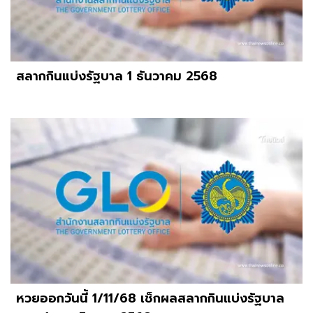
สลากกินแบ่งรัฐบาล 1 ธันวาคม 2568
หวยออกวันนี้ 1/11/68 เช็กผลสลากกินแบ่งรัฐบาล