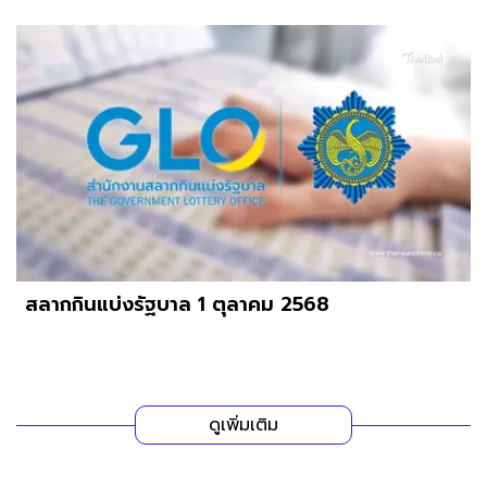
สลากกินแบ่งรัฐบาล 1 ตุลาคม 2568
ดูเพิ่มเติม