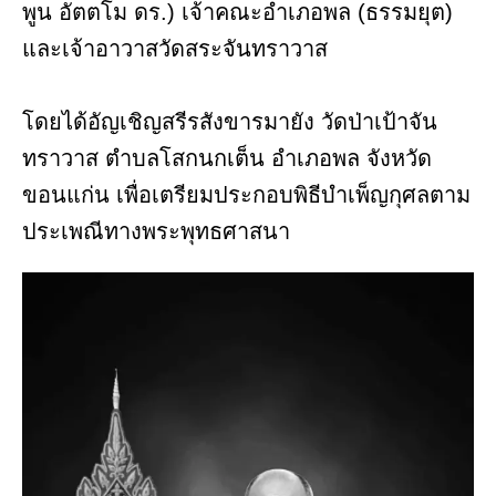
พูน อัตตโม ดร.) เจ้าคณะอำเภอพล (ธรรมยุต)
และเจ้าอาวาสวัดสระจันทราวาส
โดยได้อัญเชิญสรีรสังขารมายัง วัดป่าเป้าจัน
ทราวาส ตำบลโสกนกเต็น อำเภอพล จังหวัด
ขอนแก่น เพื่อเตรียมประกอบพิธีบำเพ็ญกุศลตาม
ประเพณีทางพระพุทธศาสนา