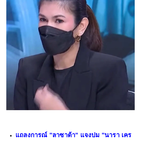
แถลงการณ์ "ลาซาด้า" แจงปม "นารา เคร