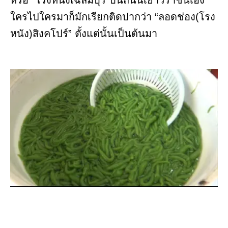
หรือ “โรงหนังเฉลิมบุรี”บนถนนเยาวราชนี่เอง
ใครไปใครมาก็มักเรียกติดปากว่า “ลอดช่อง(โรง
หนัง)สิงคโปร์” ตั้งแต่นั้นเป็นต้นมา