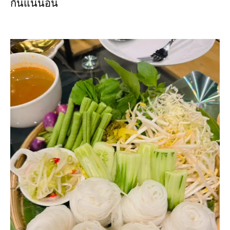
กินแน่นอน