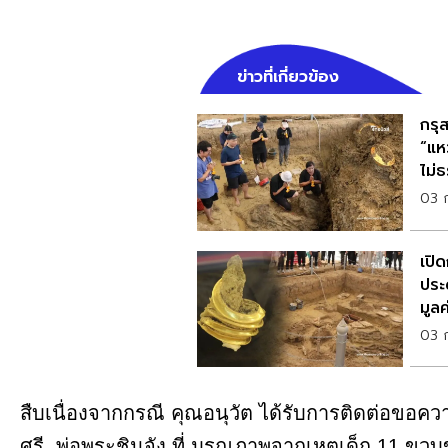
ข่าวที่เกี่ยวข้อง
กรุ
“แห
ไม่
03 
เปิด
ประ
มูลค
03 
สืบเนื่องจากกรณี คุณอนุวัต ได้รับการติดต่อข
ศรี พ่อพระชินจัง ที่ มรณภาพจากเหตุเด็ก 11 ขว