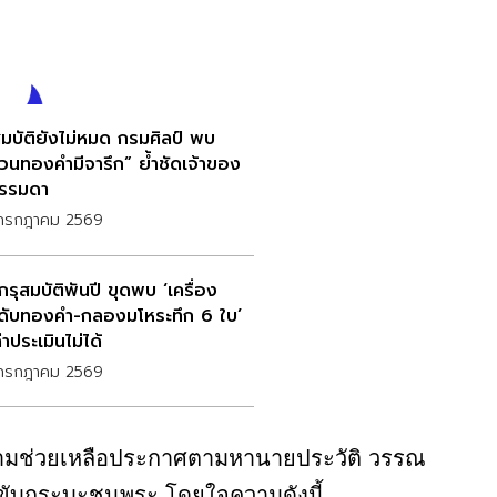
สมบัติยังไม่หมด กรมศิลป์ พบ
วนทองคำมีจารึก” ย้ำชัดเจ้าของ
ธรรมดา
กรกฎาคม 2569
กรุสมบัติพันปี ขุดพบ ‘เครื่อง
ดับทองคำ-กลองมโหระทึก 6 ใบ’
่าประเมินไม่ได้
กรกฎาคม 2569
อความช่วยเหลือประกาศตามหานายประวัติ วรรณ
บขับกระบะชนพระ โดยใจความดังนี้..