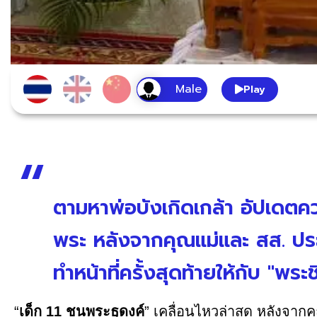
Play
ตามหาพ่อบังเกิดเกล้า อัปเดตค
พระ หลังจากคุณแม่และ สส. ประ
ทำหน้าที่ครั้งสุดท้ายให้กับ "พระช
“
เด็ก 11 ชนพระธุดงค์
” เคลื่อนไหวล่าสุด หลังจาก