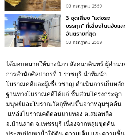
มูลค่าประเมินไม่ได้
03 กรกฎาคม 2569
3 จุดเสี่ยง "แต่งรถ
บรรทุก" ที่เสี่ยงโดนจับและ
อันตรายที่สุด
03 กรกฎาคม 2569
ได้มอบหมายให้นางนิภา สังคนาคินทร์ ผู้อำนวย
การสำนักศิลปากรที่ 1 ราชบุรี นำทีมนัก
โบราณคดีและผู้เชี่ยวชาญ ดำเนินการเก็บหลัก
ฐานทางโบราณคดีได้แก่ ชิ้นส่วนโครงกระดูก
มนุษย์และโบราณวัตถุที่พบขึ้นจากหลุมขุดค้น
แหล่งโบราณคดีดอนยายทอง ต.สมอพลือ
อ.บ้านลาด จ.เพชรบุรี เนื่องจากหลุมขุดค้น
ประสบปัญหาน้ำใต้ดิน ความเค็ม และความชื้น