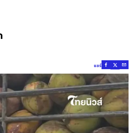
ก
แชร์