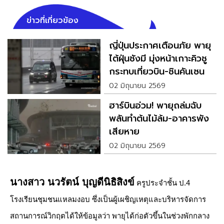
ข่าวที่เกี่ยวข้อง
ญี่ปุ่นประกาศเตือนภัย พายุ
ไต้ฝุ่นชังมี มุ่งหน้าเกาะคิวชู
กระทบเที่ยวบิน-ชินคันเซน
02 มิถุนายน 2569
ฮาร์บินอ่วม! พายุถล่มฉับ
พลันทำต้นไม้ล้ม-อาคารพัง
เสียหาย
02 มิถุนายน 2569
นางสาว นวรัตน์ บุญดีนิธิสิงข์
ครูประจำชั้น ป.4
โรงเรียนชุมชนแหลมงอบ ซึ่งเป็นผู้เผชิญเหตุและบริหารจัดการ
สถานการณ์วิกฤตได้ให้ข้อมูลว่า พายุได้ก่อตัวขึ้นในช่วงพักกลาง