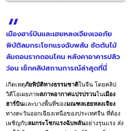
เมืองฮาร์บินและเฮยหลงเจียงเจอภัย
พิบัติลมกระโชกแรงฉับพลัน ซัดต้นไม้
ล้มถอนรากถอนโคน หลังคาอาคารปลิว
ว่อน เช็กคลิปสถานการณ์ล่าสุดที่นี่
เกิดเหตุ
ภัยพิบัติทางธรรมชาติ
ในจีน โดยคลิป
วิดีโอเผยภาพ
สภาพอากาศแปรปรวน
ใน
เมือง
ฮาร์บิน
และบางพื้นที่ของ
มณฑลเฮยหลงเจียง
ทางตะวันออกเฉียงเหนือของประเทศจีน ที่ต้อง
เผชิญกับ
ลมกระโชกแรงฉับพลัน
อย่างรุนแรง ส่ง