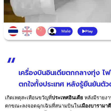
Play
เครื่องบินอินเดียตกกลางทุ่ง ไฟไ
ตกใจทั้งประเทศ หลังรู้ยืนยันตัวต
เกิดเหตุสะเทือนขวัญที่
ประเทศอินเดีย
หลังมีรายงา
ตกขณะลงจอดฉุกเฉินที่สนามบินใน
เมืองบารามาต