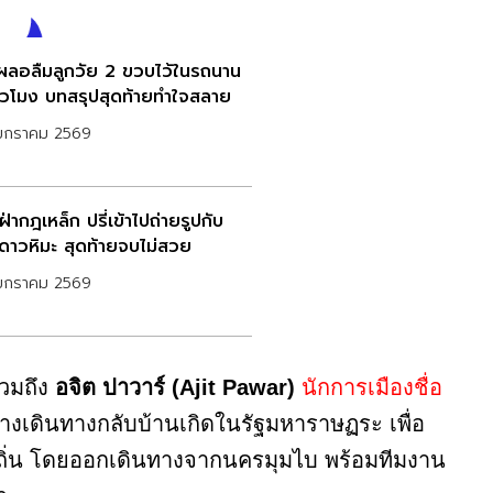
เผลอลืมลูกวัย 2 ขวบไว้ในรถนาน
ั่วโมง บทสรุปสุดท้ายทำใจสลาย
มกราคม 2569
่ากฎเหล็ก ปรี่เข้าไปถ่ายรูปกับ
อดาวหิมะ สุดท้ายจบไม่สวย
มกราคม 2569
รวมถึง
อจิต ปาวาร์ (Ajit Pawar)
นักการเมืองชื่อ
ว่างเดินทางกลับบ้านเกิดในรัฐมหาราษฏระ เพื่อ
องถิ่น โดยออกเดินทางจากนครมุมไบ พร้อมทีมงาน