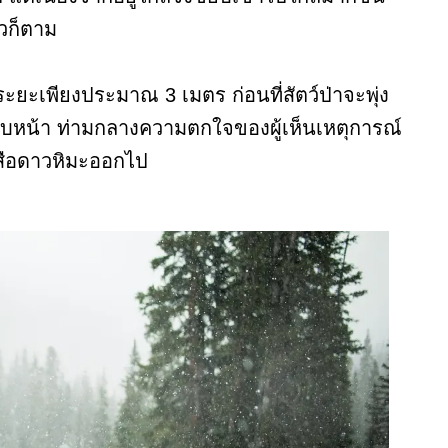
้วก็ตาม
ยะเพียงประมาณ 3 เมตร ก่อนที่สัตว์ป่าจะพุ่ง
วณใบหน้า ท่ามกลางความตกใจของผู้เห็นเหตุการณ์
่เสือดาวหิมะออกไป