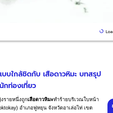
Load
ปแบบใกล้ชิดกับ เสือดาวหิมะ บทสรุป
ักท่องเที่ยว
ิงรายหนึ่งถูก
เสือดาวหิมะ
ทำร้ายบริเวณใบหน้า
Koktokay) อำเภอฟูหยุน จังหวัดอาเล่อไท่ เขต