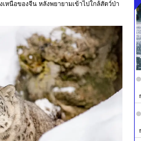
เหนือของจีน หลังพยายามเข้าไปใกล้สัตว์ป่า