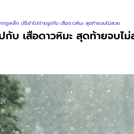
ากฎเหล็ก ปรี่เข้าไปถ่ายรูปกับ เสือดาวหิมะ สุดท้ายจบไม่สวย
รูปกับ เสือดาวหิมะ สุดท้ายจบไม