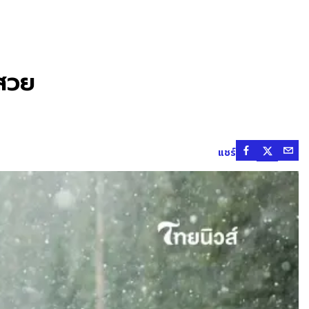
่สวย
แชร์