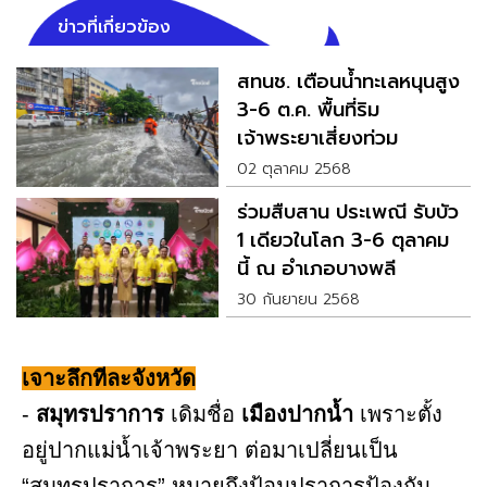
ข่าวที่เกี่ยวข้อง
สทนช. เตือนน้ำทะเลหนุนสูง
3-6 ต.ค. พื้นที่ริม
เจ้าพระยาเสี่ยงท่วม
02 ตุลาคม 2568
ร่วมสืบสาน ประเพณี รับบัว
1 เดียวในโลก 3-6 ตุลาคม
นี้ ณ อำเภอบางพลี
30 กันยายน 2568
เจาะลึกทีละจังหวัด
-
สมุทรปราการ
เดิมชื่อ
เมืองปากน้ำ
เพราะตั้ง
อยู่ปากแม่น้ำเจ้าพระยา ต่อมาเปลี่ยนเป็น
“สมุทรปราการ” หมายถึงป้อมปราการป้องกัน