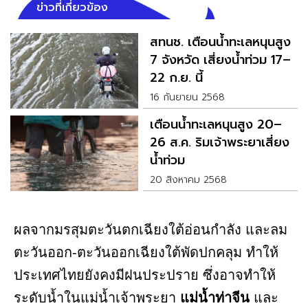
ข่าวที่เกี่ยวข้อง
สทนช. เตือนน้ำทะเลหนุนสูง
7 จังหวัด เสี่ยงน้ำท่วม 17–
22 ก.ย. นี้
16 กันยายน 2568
เตือนน้ำทะเลหนุนสูง 20–
26 ส.ค. ริมเจ้าพระยาเสี่ยง
น้ำท่วม
20 สิงหาคม 2568
ผลจากมรสุมตะวันตกเฉียงใต้อ่อนกำลัง และลม
ตะวันออก-ตะวันออกเฉียงใต้พัดปกคลุม ทำให้
ประเทศไทยยังคงมีฝนประปราย ซึ่งอาจทำให้
ระดับน้ำในแม่น้ำเจ้าพระยา
แม่น้ำท่าจีน
และ