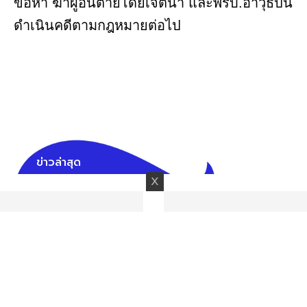
ข้อหา ฆ่าผู้อื่นตายโดยเจตนา และพรบ.อาวุธปืน
ดำเนินคดีตามกฎหมายต่อไป
ข่าวล่าสุด