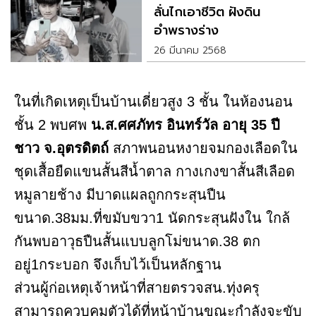
ลั่นไกเอาชีวิต ฝังดิน
อำพรางร่าง
26 มีนาคม 2568
ในที่เกิดเหตุเป็นบ้านเดี่ยวสูง 3 ชั้น ในห้องนอน
ชั้น 2 พบศพ
น.ส.ศศภัทร อินทร์วัล อายุ 35 ปี
ชาว จ.อุตรดิตถ์
สภาพนอนหงายจมกองเลือดใน
ชุดเสื้อยืดแขนสั้นสีน้ำตาล กางเกงขาสั้นสีเลือด
หมูลายช้าง มีบาดแผลถูกกระสุนปืน
ขนาด.38มม.ที่ขมับขวา1 นัดกระสุนฝังใน ใกล้
กันพบอาวุธปืนสั้นแบบลูกโม่ขนาด.38 ตก
อยู่1กระบอก จึงเก็บไว้เป็นหลักฐาน
ส่วนผู้ก่อเหตุเจ้าหน้าที่สายตรวจสน.ทุ่งครุ
สามารถควบคุมตัวได้ที่หน้าบ้านขณะกำลังจะขับ