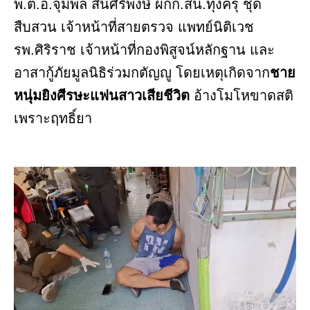
พ.ต.อ.จุมพล สินศิริพงษ์ ผกก.สน.ทุ่งครุ ชุด
สืบสวน เจ้าหน้าที่สายตรวจ แพทย์นิติเวช
รพ.ศิริราช เจ้าหน้าที่กองพิสูจน์หลักฐาน และ
อาสากู้ภัยมูลนิธิร่วมกตัญญู โดยเหตุเกิดจาก
ชาย
หนุ่มยิงศีรษะแฟนสาวเสียชีวิต
อ้างโมโหขาดสติ
เพราะฤทธิ์ยา