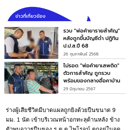
ข่าวที่เกี่ยวข้อง
รวบ "พ่อค้ายารายสำคัญ"
หลังถูกขึ้นบัญชีดำ ปฏิทิน
ป.ป.ส.ปี 68
26 กุมภาพันธ์ 2568
ไม่รอด "พ่อค้ายาเสพติด"
ตัวการสำคัญ ถูกรวบ
พร้อมของกลางอื่อคาบ้าน
29 มิถุนายน 2567
ร่างผู้เสียชีวิตมีบาดแผลถูกยิงด้วยปืนขนาด 9
มม. 1 นัด เข้าบริเวณหน้าอกทะลุด้านหลัง ข้าง
ตัวพบอาวุธปืนของ ร.ต.ต.ไพโรจน์ ตกอยู่ในจุด