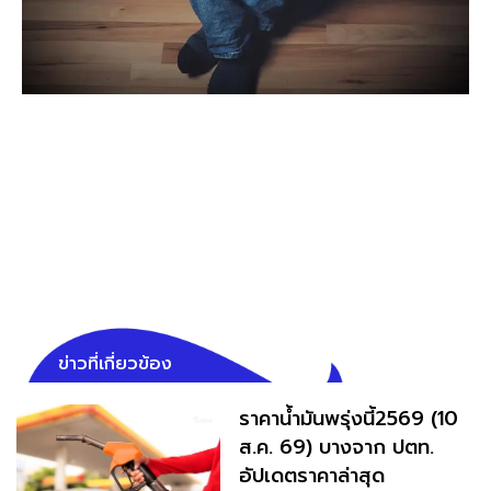
ข่าวที่เกี่ยวข้อง
ราคาน้ำมันพรุ่งนี้2569 (10
ส.ค. 69) บางจาก ปตท.
อัปเดตราคาล่าสุด