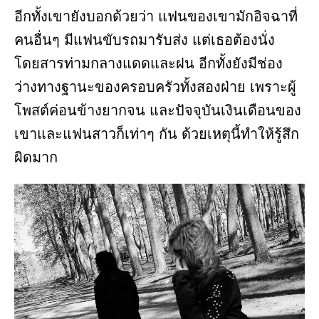
อีกทั้งเขายังบอกด้วยว่า แฟนของเขามักอิจฉาที่
คนอื่นๆ มีแฟนขับรถมารับส่ง แต่เธอต้องนั่ง
โดยสารท่ามกลางแดดและฝน อีกทั้งยังมีช่อง
ว่างทางฐานะของครอบครัวทั้งสองฝ่าย เพราะผู้
โพสต์ค่อนข้างยากจน และปัจจุบันเงินเดือนของ
เขาและแฟนสาวก็เท่าๆ กัน ด้วยเหตุนี้ทำให้รู้สึก
ผิดมาก