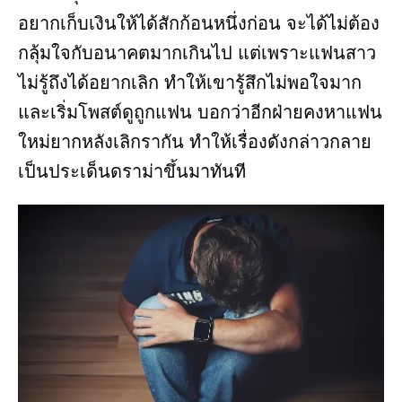
อยากเก็บเงินให้ได้สักก้อนหนึ่งก่อน จะได้ไม่ต้อง
กลุ้มใจกับอนาคตมากเกินไป แต่เพราะแฟนสาว
ไม่รู้ถึงได้อยากเลิก ทำให้เขารู้สึกไม่พอใจมาก
และเริ่มโพสต์ดูถูกแฟน บอกว่าอีกฝ่ายคงหาแฟน
ใหม่ยากหลังเลิกรากัน ทำให้เรื่องดังกล่าวกลาย
เป็นประเด็นดราม่าขึ้นมาทันที