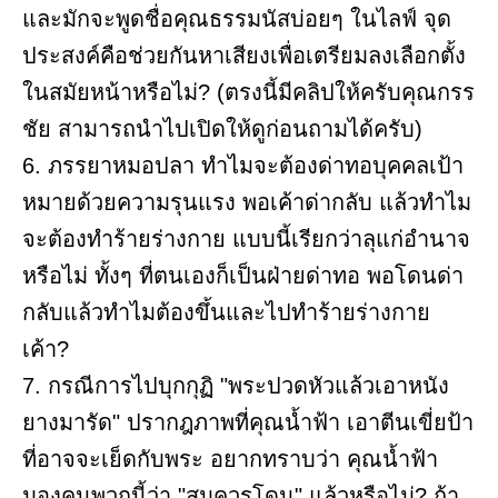
และมักจะพูดชื่อคุณธรรมนัสบ่อยๆ ในไลฟ์ จุด
ประสงค์คือช่วยกันหาเสียงเพื่อเตรียมลงเลือกตั้ง
ในสมัยหน้าหรือไม่? (ตรงนี้มีคลิปให้ครับคุณกรร
ชัย สามารถนำไปเปิดให้ดูก่อนถามได้ครับ)
6. ภรรยาหมอปลา ทำไมจะต้องด่าทอบุคคลเป้า
หมายด้วยความรุนแรง พอเค้าด่ากลับ แล้วทำไม
จะต้องทำร้ายร่างกาย แบบนี้เรียกว่าลุแก่อำนาจ
หรือไม่ ทั้งๆ ที่ตนเองก็เป็นฝ่ายด่าทอ พอโดนด่า
กลับแล้วทำไมต้องขึ้นและไปทำร้ายร่างกาย
เค้า?
7. กรณีการไปบุกกุฏิ "พระปวดหัวแล้วเอาหนัง
ยางมารัด" ปรากฎภาพที่คุณน้ำฟ้า เอาตีนเขี่ยป้า
ที่อาจจะเย็ดกับพระ อยากทราบว่า คุณน้ำฟ้า
มองคนพวกนี้ว่า "สมควรโดน" แล้วหรือไม่? ถ้า