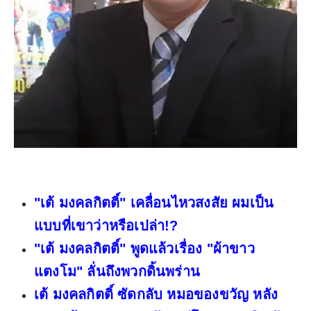
"เต้ มงคลกิตติ์" เคลื่อนไหวสงสัย ผมเป็น
แบบที่เขาว่าหรือเปล่า!?
"เต้ มงคลกิตติ์" พูดแล้วเรื่อง "ผ้าขาว
แตงโม" ลั่นถึงพวกดิ้นพร่าน
เต้ มงคลกิตติ์ ซัดกลับ หมอของขวัญ หลัง