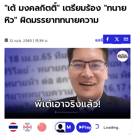
"เต้ มงคลกิตติ์" เตรียมร้อง "ทนาย
หิว" ผิดมรรยาททนายความ
แชร์
12 เม.ย. 2565 | 15:39 น.
Play
Loading...