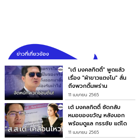
ข่าวที่เกี่ยวข้อง
"เต้ มงคลกิตติ์" พูดแล้ว
เรื่อง "ผ้าขาวแตงโม" ลั่น
ถึงพวกดิ้นพร่าน
11 เมษายน 2565
เต้ มงคลกิตติ์ ซัดกลับ
หมอของขวัญ หลังบอก
พร้อมดูแล กรรชัย แต่โดน
แซะเชิญรับยา
11 เมษายน 2565