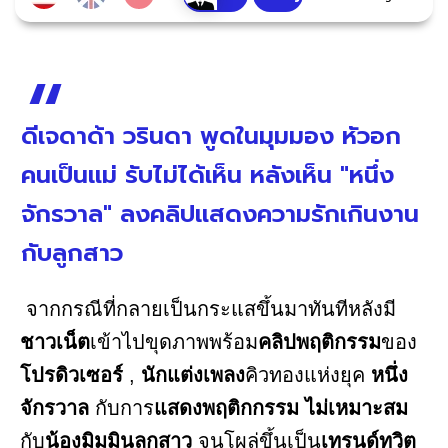
ดีเจดาด้า วรินดา พูดในมุมมอง หัวอก
คนเป็นแม่ รับไม่ได้เห็น หลังเห็น "หนึ่ง
จักรวาล" ลงคลิปแสดงความรักเกินงาน
กับลูกสาว
จากกรณีที่กลายเป็นกระแสขึ้นมาทันทีหลังมี
ชาวเน็ต
เข้าไปขุดภาพพร้อม
คลิปพฤติกรรม
ของ
โปรดิวเซอร์
,
นักแต่งเพลง
คิวทองแห่งยุค
หนึ่ง
จักรวาล
กับการ
แสดงพฤติกกรรม ไม่เหมาะสม
กับ
น้องมิมมินลูกสาว
จนโผล่ขึ้นเป็น
เทรนด์ทวิต