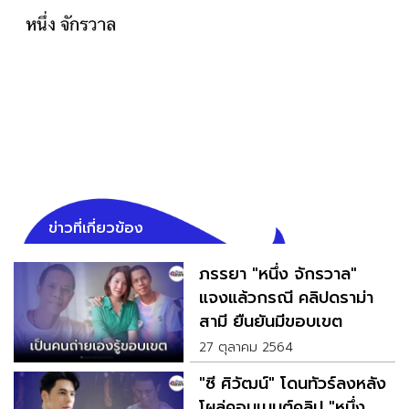
ข่าวที่เกี่ยวข้อง
ภรรยา "หนึ่ง จักรวาล"
แจงแล้วกรณี คลิปดราม่า
สามี ยืนยันมีขอบเขต
27 ตุลาคม 2564
"ซี ศิวัฒน์" โดนทัวร์ลงหลัง
โผล่คอมเมนต์คลิป "หนึ่ง