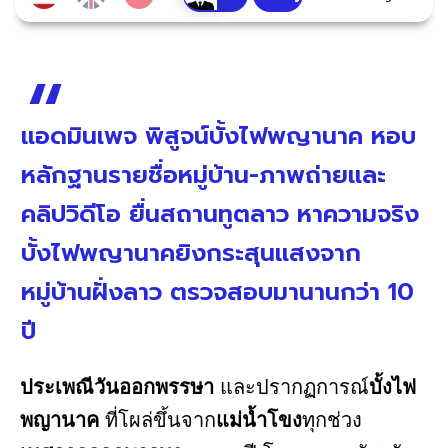
แอดมินเพจ พิสูจน์บั้งไฟพญานาค หอบ
หลักฐานรายชื่อหมู่บ้าน-ภาพถ่ายและ
คลิปวิดีโอ ยื่นสถานทูตลาว หาความจริง
บั้งไฟพญานาคยิงกระสุนแสงจาก
หมู่บ้านฝั่งลาว ตรวจสอบมานานกว่า 10
ปี
ประเพณีวันออกพรรษา
และปรากฏการณ์
บั้งไฟ
พญานาค
ที่โผล่ขึ้นจาก
แม่น้ำโขง
ทุกช่วง