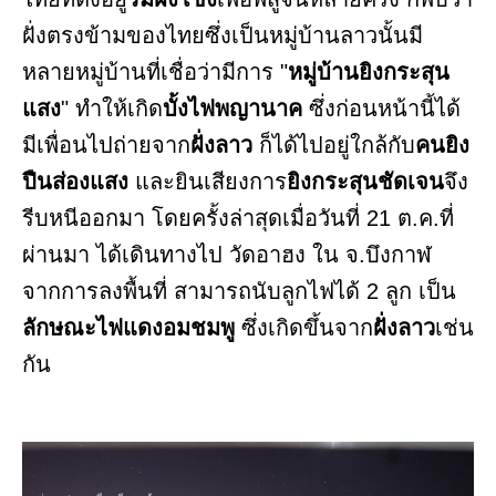
ฝั่งตรงข้ามของไทยซึ่งเป็นหมู่บ้านลาวนั้นมี
หลายหมู่บ้านที่เชื่อว่ามีการ "
หมู่บ้านยิงกระสุน
แสง
" ทำให้เกิด
บั้งไฟพญานาค
ซึ่งก่อนหน้านี้ได้
มีเพื่อนไปถ่ายจาก
ฝั่งลาว
ก็ได้ไปอยู่ใกล้กับ
คนยิง
ปืนส่องแสง
และยินเสียงการ
ยิงกระสุนชัดเจน
จึง
รีบหนีออกมา โดยครั้งล่าสุดเมื่อวันที่ 21 ต.ค.ที่
ผ่านมา ได้เดินทางไป วัดอาฮง ใน จ.บึงกาฬ
จากการลงพื้นที่ สามารถนับลูกไฟได้ 2 ลูก เป็น
ลักษณะไฟแดงอมชมพู
ซึ่งเกิดขึ้นจาก
ฝั่งลาว
เช่น
กัน