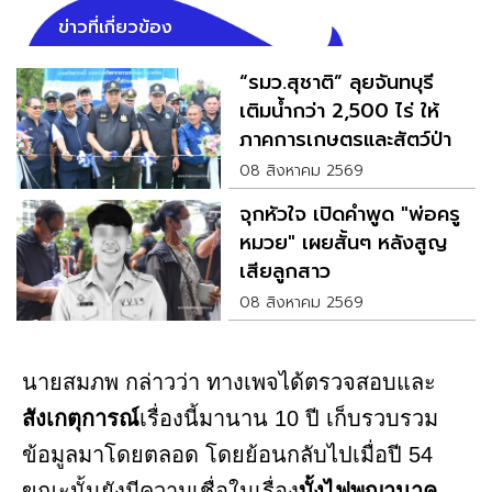
ข่าวที่เกี่ยวข้อง
“รมว.สุชาติ” ลุยจันทบุรี
เติมน้ำกว่า 2,500 ไร่ ให้
ภาคการเกษตรและสัตว์ป่า
08 สิงหาคม 2569
จุกหัวใจ เปิดคำพูด "พ่อครู
หมวย" เผยสั้นๆ หลังสูญ
เสียลูกสาว
08 สิงหาคม 2569
นายสมภพ กล่าวว่า ทางเพจได้ตรวจสอบและ
สังเกตุการณ์
เรื่องนี้มานาน 10 ปี เก็บรวบรวม
ข้อมูลมาโดยตลอด โดยย้อนกลับไปเมื่อปี 54
ขณะนั้นยังมีความเชื่อในเรื่อง
บั้งไฟพญานาค