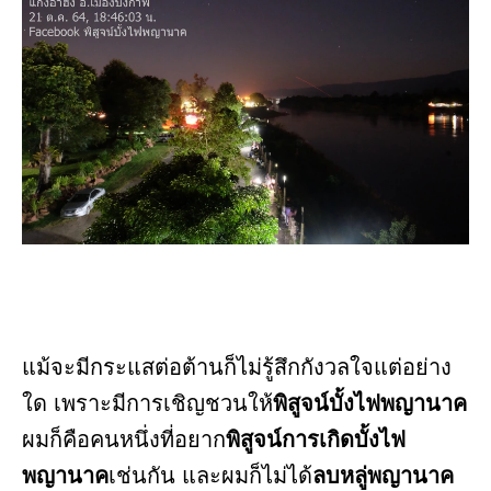
แม้จะมีกระแสต่อต้านก็ไม่รู้สึกกังวลใจแต่อย่าง
ใด เพราะมีการเชิญชวนให้
พิสูจน์บั้งไฟพญานาค
ผมก็คือคนหนึ่งที่อยาก
พิสูจน์การเกิดบั้งไฟ
พญานาค
เช่นกัน และผมก็ไม่ได้
ลบหลู่พญานาค