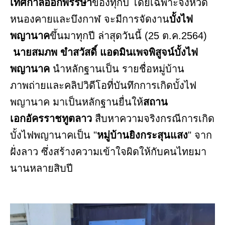
เทศกาลออกพรรษา
ของทุกปี โดยเฉพาะจังหวัด
หนองคายและบึงกาฬ จะมีการจัดงาน
บั้งไฟ
พญานาค
ขึ้นมาทุกปี ล่าสุดวันนี้ (25 ต.ค.2564)
นายสมภพ ขำสวัสดิ์ แอดมินเพจพิสูจน์บั้งไฟ
พญานาค
นำหลักฐานเป็น รายชื่อหมู่บ้าน
ภาพถ่ายและคลิปวิดีโอที่บันทึกการเกิดบั้งไฟ
พญานาค มาเป็นหลักฐานยื่นให้
สถาน
เอกอัครราชทูตลาว
สืบหาความจริงกรณีการเกิด
บั้งไฟพญานาคเป็น "
หมู่บ้านยิงกระสุนแสง
" จาก
ฝั่งลาว ซึ่งสร้างความเข้าใจผิดให้กับคนไทยมา
นานหลายสิบปี