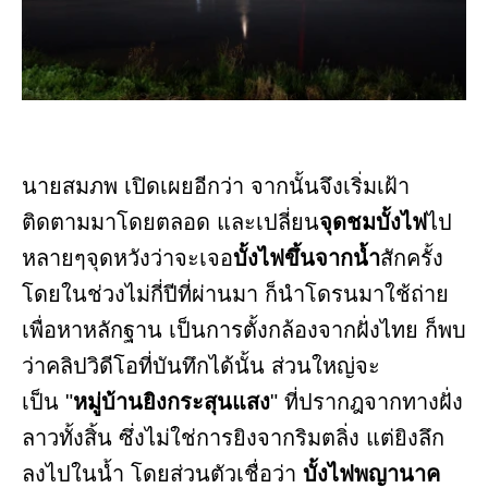
นายสมภพ เปิดเผยอีกว่า จากนั้นจึงเริ่มเฝ้า
ติดตามมาโดยตลอด และเปลี่ยน
จุดชมบั้งไฟ
ไป
หลายๆจุดหวังว่าจะเจอ
บั้งไฟขึ้นจากน้ำ
สักครั้ง
โดยในช่วงไม่กี่ปีที่ผ่านมา ก็นำโดรนมาใช้ถ่าย
เพื่อหาหลักฐาน เป็นการตั้งกล้องจากฝั่งไทย ก็พบ
ว่าคลิปวิดีโอที่บันทึกได้นั้น ส่วนใหญ่จะ
เป็น "
หมู่บ้านยิงกระสุนแสง
" ที่ปรากฎจากทางฝั่ง
ลาวทั้งสิ้น ซึ่งไม่ใช่การยิงจากริมตลิ่ง แต่ยิงลึก
ลงไปในน้ำ โดยส่วนตัวเชื่อว่า
บั้งไฟพญานาค