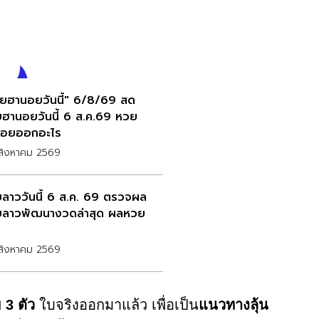
ยฮานอยวันนี้" 6/8/69 สด
ฮานอยวันนี้ 6 ส.ค.69 หวย
อยออกอะไร
สิงหาคม 2569
ลาววันนี้ 6 ส.ค. 69 ตรวจผล
ลาวพัฒนางวดล่าสุด ผลหวย
สิงหาคม 2569
 3 ตัว
ใบจริงออกมาแล้ว เพื่อเป็น
แนวทางลุ้น