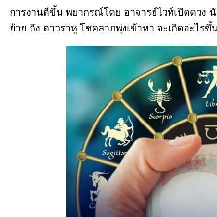
การงานดีขึ้น พยากรณ์โดย อาจารย์ไวท์เปิดดวง นักพ
ย้าย ถึง ดาวราหู โชคลาภพุ่งเข้าหา จะเกิดอะไรขึ้