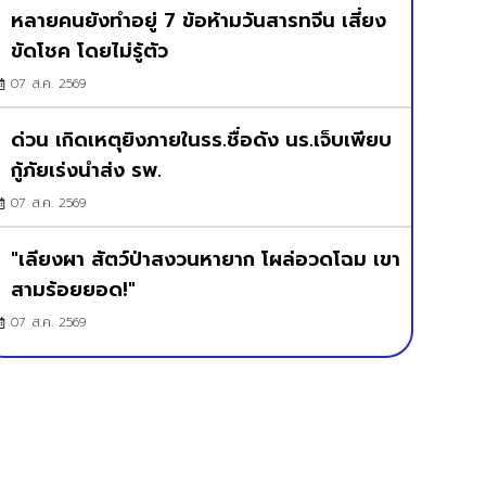
หลายคนยังทำอยู่ 7 ข้อห้ามวันสารทจีน เสี่ยง
ขัดโชค โดยไม่รู้ตัว
07 ส.ค. 2569
ด่วน เกิดเหตุยิงภายในรร.ชื่อดัง นร.เจ็บเพียบ
กู้ภัยเร่งนำส่ง รพ.
07 ส.ค. 2569
"เลียงผา สัตว์ป่าสงวนหายาก โผล่อวดโฉม เขา
สามร้อยยอด!"
07 ส.ค. 2569