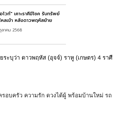
ไวท์" เคาะราศีมีโชค รับทรัพย์
นไหลเข้า หลังดาวพฤหัสย้าย
ตุลาคม 2568
ะบุว่า ดาวพฤหัส (อุจจ์) ราหู (เกษตร) 4 ราศี
 ครอบครัว ความรัก ดวงได้ผู้ พร้อมบ้านใหม่ รถ