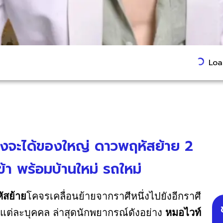
Load
 ดวงจะได้ของใหญ่ ดาวพฤหัสย้าย 2
้า พร้อมบ้านใหม่ รถใหม่
ัสย้าย
โคจรเคลื่อนย้ายจากราศีหนึ่งไปยังอีกราศี
แต่ละบุคคล ล่าสุดนักพยากรณ์ดังอย่าง
หมอไวท์