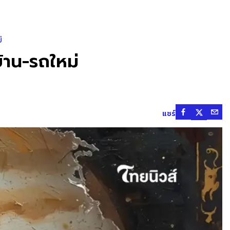
่
้าน-รถใหม่
แชร์