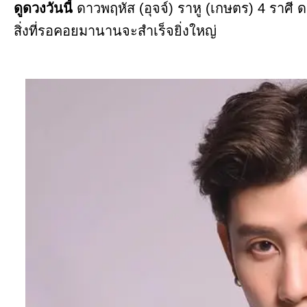
ดูดวงวันนี้
ดาวพฤหัส (อุจจ์) ราหู (เกษตร) 4 ราศี 
สิ่งที่รอคอยมานานจะสำเร็จยิ่งใหญ่