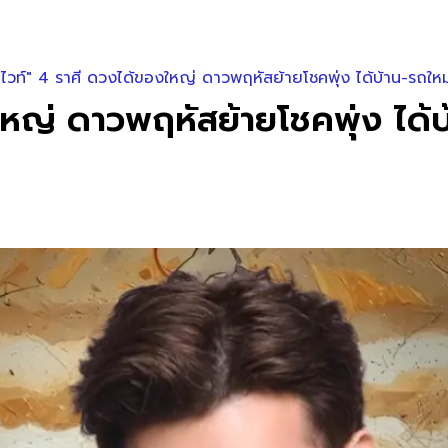
ไวท์" 4 ราศี ดวงได้ของใหญ่ ดาวพฤหัสย้ายโชคพุ่ง ได้บ้าน-รถใหม
หญ่ ดาวพฤหัสย้ายโชคพุ่ง ได้บ