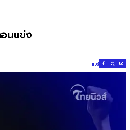
พตอนแข่ง
แชร์