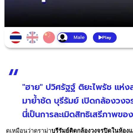
Play
"ฮาย" ปวิศรัฐฐ์ ติยะไพรัช แห่
มาย้ำชัด บุรีรัมย์ เปิดกล้องว
นี่เป็นการละเมิดสิทธิเสรีภาพของ
ดูเหมือนว่าดราม่า
บุรีรัมย์ติดกล้องวงจรปิดในห้อง