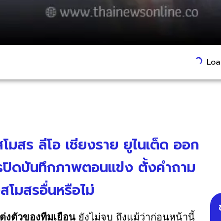
Load
งสโมสร ลีโอ เชียงราย ยูไนเต็ด ออก
งจรปิดบันทึกภาพตอนแข่ง ตั้งคำถาม
สโมสรอื่นหรือไม่
แต่งตัวของทีมเยือน
ยังไม่จบ ถึงแม้ว่าก่อนหน้านี้