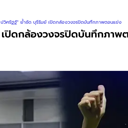
ปวิศรัฐฐ์" ย้ำชัด บุรีรัมย์ เปิดกล้องวงจรปิดบันทึกภาพตอนแข่ง
ัมย์ เปิดกล้องวงจรปิดบันทึกภา