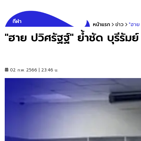
กีฬา
หน้าแรก
ข่าว
"ฮาย 
"ฮาย ปวิศรัฐฐ์" ย้ำชัด บุรีร
02 ก.พ. 2566 | 23:46 น.