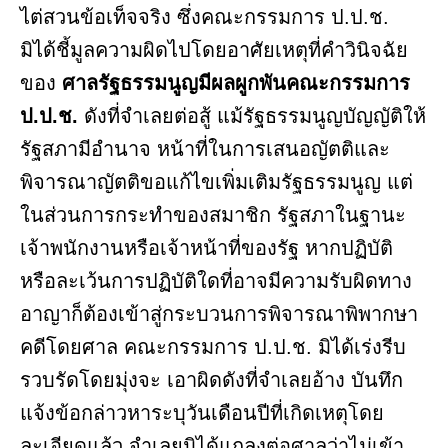
ไต่สวนข้อเท็จจริง ซึ่งคณะกรรมการ ป.ป.ช.
มิได้ชี้มูลความผิดไปโดยอาศัยเหตุที่คำวินิจฉัย
ของ
ศาลรัฐธรรมนูญมีผลผูกพันคณะกรรมการ
ป.ป.ช.
ดังที่จำเลยต่อสู้ แม้รัฐธรรมนูญบัญญัติให้
รัฐสภามีอำนาจ หน้าที่ในการเสนอญัตติและ
พิจารณาญัตติขอแก้ไขเพิ่มเติมรัฐธรรมนูญ แต่
ในส่วนการกระทำของสมาชิก รัฐสภาในฐานะ
เจ้าพนักงานหรือเจ้าหน้าที่ของรัฐ หากปฏิบัติ
หรือละเว้นการปฏิบัติใดที่อาจมีความรับผิดทาง
อาญาก็ต้องเข้าสู่กระบวนการพิจารณาพิพากษา
คดีโดยศาล คณะกรรมการ ป.ป.ช. มิได้เร่งรีบ
รวบรัดโดยมุ่งจะ เอาผิดดังที่จําเลยอ้าง บันทึก
แจ้งข้อกล่าวหาระบุวันเดือนปีที่เกิดเหตุโดย
ละเอียดแล้ว จำเลยมิได้แถลงต่อศาลว่าไม่เข้า