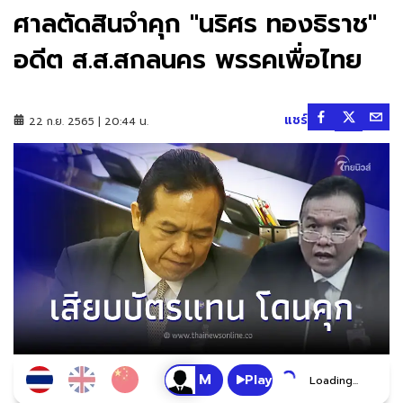
ศาลตัดสินจำคุก "นริศร ทองธิราช"
อดีต ส.ส.สกลนคร พรรคเพื่อไทย
แชร์
22 ก.ย. 2565 | 20:44 น.
Play
Loading...