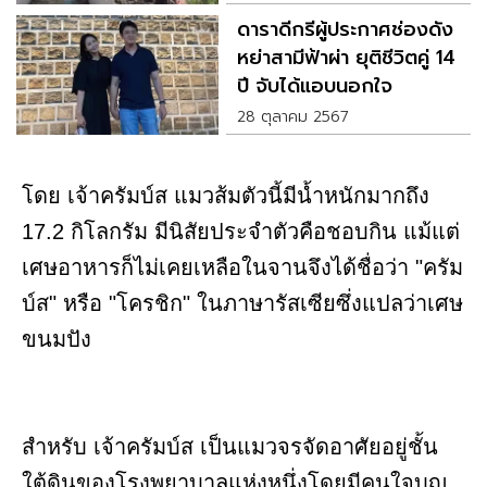
ดาราดีกรีผู้ประกาศช่องดัง
หย่าสามีฟ้าผ่า ยุติชีวิตคู่ 14
ปี จับได้แอบนอกใจ
28 ตุลาคม 2567
โดย เจ้าครัมบ์ส แมวส้มตัวนี้มีน้ำหนักมากถึง
17.2 กิโลกรัม มีนิสัยประจำตัวคือชอบกิน แม้แต่
เศษอาหารก็ไม่เคยเหลือในจานจึงได้ชื่อว่า "ครัม
บ์ส" หรือ "โครชิก" ในภาษารัสเซียซึ่งแปลว่าเศษ
ขนมปัง
สำหรับ เจ้าครัมบ์ส เป็นแมวจรจัดอาศัยอยู่ชั้น
ใต้ดินของโรงพยาบาลแห่งหนึ่งโดยมีคนใจบุญ