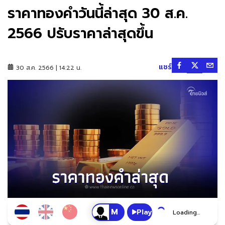
ราคาทองคำวันนี้ล่าสุด 30 ส.ค.
2566 ปรับราคาล่าสุดขึ้น
แชร์
30 ส.ค. 2566 | 14:22 น.
Play
Loading...