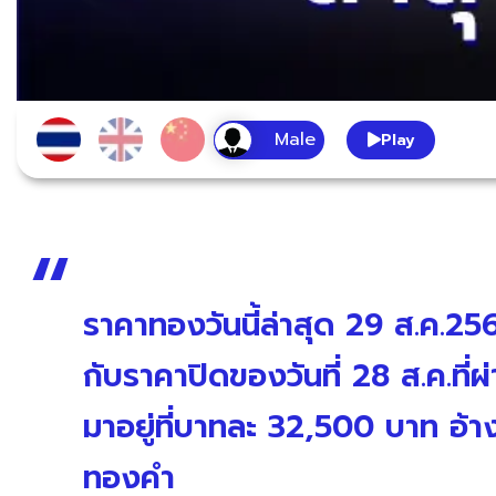
Play
ราคาทองวันนี้ล่าสุด 29 ส.ค.25
กับราคาปิดของวันที่ 28 ส.ค.ท
มาอยู่ที่บาทละ 32,500 บาท อ้า
ทองคำ