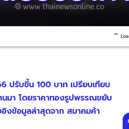
Load
66 ปรับขึ้น 100 บาท เปรียบเทียบ
ี่ผ่านมา โดยราคาทองรูปพรรณขยับ
งอิงข้อมูลล่าสุดจาก สมาคมค้า