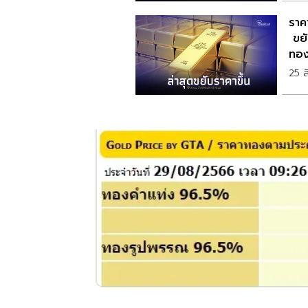
ราค
ขยั
ทอง
25 