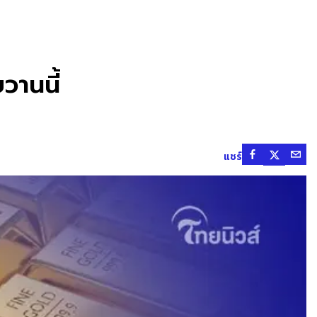
วานนี้
แชร์