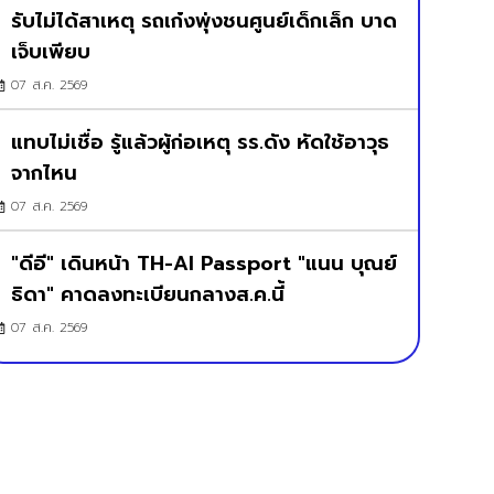
รับไม่ได้สาเหตุ รถเก๋งพุ่งชนศูนย์เด็กเล็ก บาด
เจ็บเพียบ
07 ส.ค. 2569
แทบไม่เชื่อ รู้แล้วผู้ก่อเหตุ รร.ดัง หัดใช้อาวุธ
จากไหน
07 ส.ค. 2569
"ดีอี" เดินหน้า TH-AI Passport "แนน บุณย์
ธิดา" คาดลงทะเบียนกลางส.ค.นี้
07 ส.ค. 2569