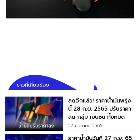
ข่าวที่เกี่ยวข้อง
ลดอีกแล้ว! ราคาน้ำมันพรุ่ง
นี้ 28 ก.ย. 2565 ปรับราคา
ลด กลุ่ม เบนซิน ทั้งหมด
27 กันยายน 2565
ราคาน้ำมันวันที่ 27 ก.ย. 65