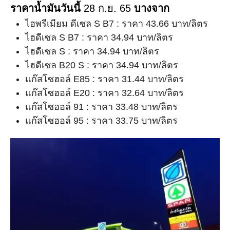
ราคาน้ำมันวันนี้
28 ก.ย. 65
บางจาก
ไฮพรีเมียม ดีเซล S B7 : ราคา 43.66 บาท/ลิตร
ไฮดีเซล S B7 : ราคา 34.94 บาท/ลิตร
ไฮดีเซล S : ราคา 34.94 บาท/ลิตร
ไฮดีเซล B20 S : ราคา 34.94 บาท/ลิตร
แก๊สโซฮอล์ E85 : ราคา 31.44 บาท/ลิตร
แก๊สโซฮอล์ E20 : ราคา 32.64 บาท/ลิตร
แก๊สโซฮอล์ 91 : ราคา 33.48 บาท/ลิตร
แก๊สโซฮอล์ 95 : ราคา 33.75 บาท/ลิตร