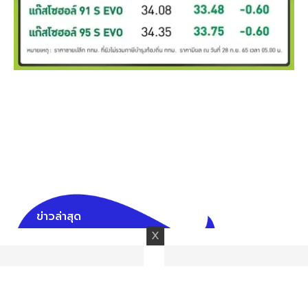
ข่าวล่าสุด