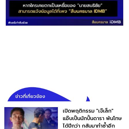
ข่าวที่เกี่ยวข้อง
เปิดพฤติกรรม "เจ๊เล็ก"
แอ๊บเป็นนักปั้นดารา พ้นโทษ
ได้ปีกว่า กลับมาทำซ้ำอีก