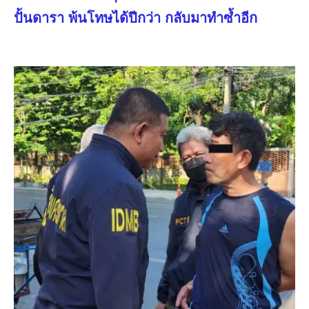
ปั้นดารา พ้นโทษได้ปีกว่า กลับมาทำซ้ำอีก