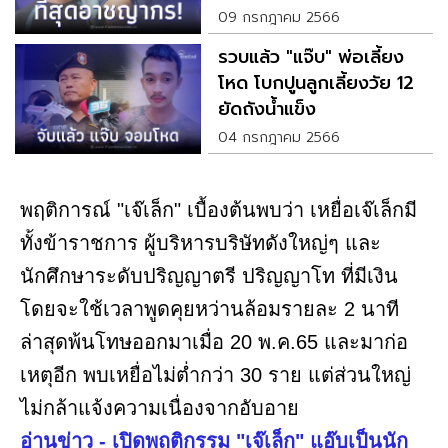
09 กรกฎาคม 2566
รวบแล้ว "แจ๊บ" พ่อเลี้ยง
โหด โบกปูนลูกเลี้ยงวัย 12
ยัดถังน้ำแข็ง
04 กรกฎาคม 2566
พฤติการณ์ "เจ๊เล็ก" เบื้องต้นพบว่า เหยื่อเจ๊เล็กมี
ทั้งข้าราชการ ผู้บริหารบริษัทดังใหญ่ๆ และ
นักศึกษาระดับปริญญาตรี ปริญญาโท ที่มีเงิน
โดยจะใช้เวลาพูดคุยหว่านล้อมรายละ 2 นาที
ล่าสุดพ้นโทษออกมาเมื่อ 20 พ.ค.65 และมาก่อ
เหตุอีก พบเหยื่อไม่ต่ำกว่า 30 ราย แต่ส่วนใหญ่
ไม่กล้าแจ้งความเนื่องจากอับอาย
อ่านข่าว - เปิดพฤติกรรม "เจ๊เล็ก" แอ๊บเป็นนัก