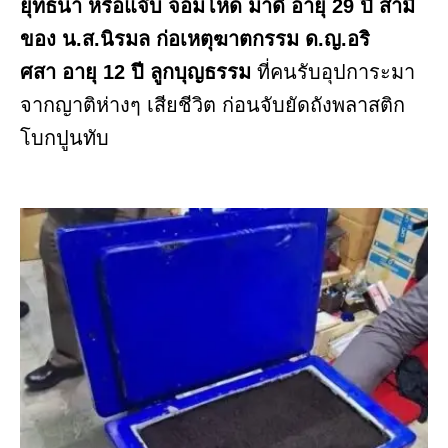
ยุทธนา หรือแจ๊บ จอมโหด มาดี อายุ 29 ปี สามี
ของ น.ส.นิรมล ก่อเหตุฆาตกรรม ด.ญ.อริ
ศสา อายุ 12 ปี
ลูกบุญธรรม
ที่คนรับอุปการะมา
จากญาติห่างๆ เสียชีวิต ก่อนจับยัดถังพลาสติก
โบกปูนทับ