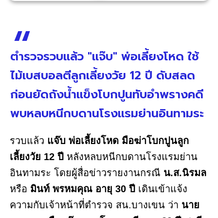
ตำรวจรวบแล้ว "แจ๊บ" พ่อเลี้ยงโหด ใช้
ไม้เบสบอลตีลูกเลี้ยงวัย 12 ปี ดับสลด
ก่อนยัดถังน้ำแข็งโบกปูนทับอำพรางคดี
พบหลบหนีกบดานโรงแรมย่านอินทามระ
รวบแล้ว
แจ๊บ พ่อเลี้ยงโหด
มือฆ่าโบกปูนลูก
เลี้ยงวัย 12 ปี
หลังหลบหนีกบดานโรงแรมย่าน
อินทามระ โดยผู้สื่อข่าวรายงานกรณี
น.ส.นิรมล
หรือ
มินท์ พรหมคุณ อายุ 30 ปี
เดินเข้าแจ้ง
ความกับเจ้าหน้าที่ตำรวจ สน.บางเขน ว่า
นาย