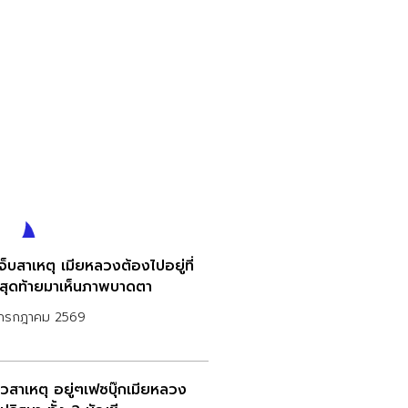
เจ็บสาเหตุ เมียหลวงต้องไปอยู่ที่
น สุดท้ายมาเห็นภาพบาดตา
กรกฎาคม 2569
ล้วสาเหตุ อยู่ๆเฟซบุ๊กเมียหลวง