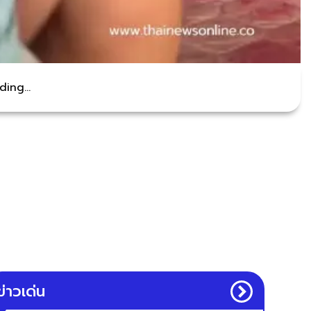
ing...
ข่าวเด่น