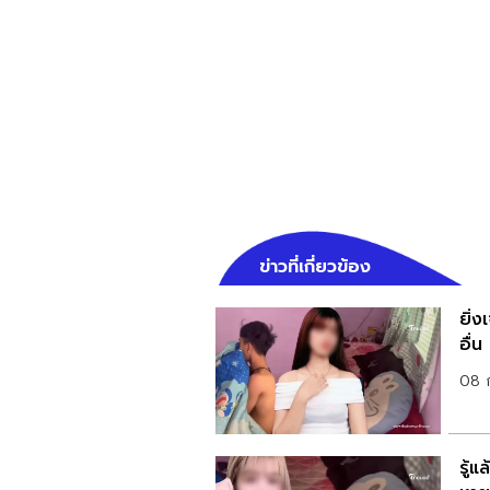
ข่าวที่เกี่ยวข้อง
ยิ่ง
อื่
08 
รู้แ