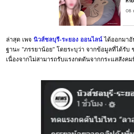
หาย
08 
ล่าสุด เพจ
นิวส์ชลบุรี-ระยอง ออนไลน์
ได้ออกมาอั
ฐานะ "ภรรยาน้อย" โดยระบุว่า จากข้อมูลที่ได้รับ
เนื่องจากไม่สามารถรับแรงกดดันจากกระแสสังคมที่เ