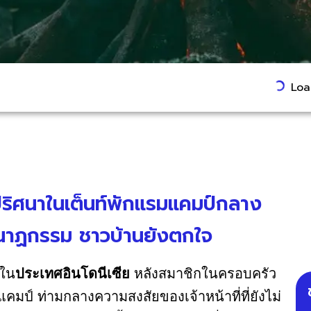
Load
ปริศนาในเต็นท์พักแรมแคมป์กลาง
กนาฏกรรม ชาวบ้านยังตกใจ
งใน
ประเทศอินโดนีเซีย
หลังสมาชิกในครอบครัว
มป์ ท่ามกลางความสงสัยของเจ้าหน้าที่ที่ยังไม่