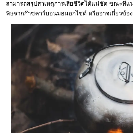
สามารถสรุปสาเหตุการเสียชีวิตได้แน่ชัด ขณะที่แน
พิษจากก๊าซคาร์บอนมอนอกไซด์ หรืออาจเกี่ยวข้อง