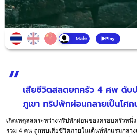
Play
เสียชีวิตสลดยกครัว 4 ศพ ดับ
ภูเขา ทริปพักผ่อนกลายเป็นโศ
เกิดเหตุสลดระหว่างทริปพักผ่อนของครอบครัวหนึ่
รวม 4 คน ถูกพบเสียชีวิตภายในเต็นท์พักแรมกลางแค