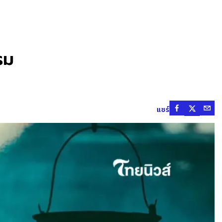
รม
แชร์