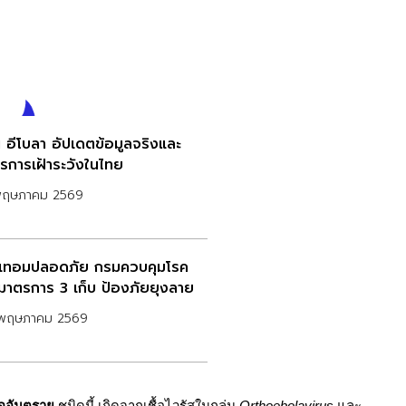
ัน อีโบลา อัปเดตข้อมูลจริงและ
รการเฝ้าระวังในไทย
พฤษภาคม 2569
ดเทอมปลอดภัย กรมควบคุมโรค
มาตรการ 3 เก็บ ป้องภัยยุงลาย
พฤษภาคม 2569
่ออันตราย
ชนิดนี้ เกิดจากเชื้อไวรัสในกลุ่ม
Orthoebolavirus
และ