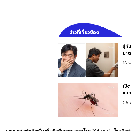
ข่าวที่เกี่ยวข้อง
รู้ท
มาต
18 
เปิ
แนะ
06 
นพ.ธเรศ กรัษนัยรวิวงค์ อธิบดีกรมควบคุมโรค
ให้ข้อมูลว่า
โรคติดต