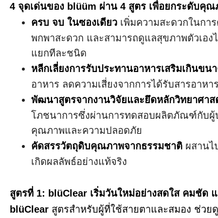
4 จุดเด่นของ blüüm ผ่าน 4 สูตร เพื่อยกระดับคุณ
ครบ จบ ในซองเดียว
เพิ่มความสะดวกในการดู
พกพาสะดวก และสามารถดูแลสุขภาพตัวเองได
แยกทีละชนิด
หลีกเลี่ยงการรับประทานอาหารเสริมเกินขน
อาหาร ลดความเสี่ยงจากการได้รับสารอาหา
พัฒนาสูตรจากงานวิจัยและยึดหลักวิทยาศาสต
โภชนาการซึ่งผ่านการทดสอบผลิตภัณฑ์กับผู้บ
คุณภาพและความปลอดภัย
คัดสรรวัตถุดิบคุณภาพจากธรรมชาติ
ผสานไปก
เกิดผลลัพธ์อย่างแท้จริง
สูตรที่ 1: blüClear เริ่มวันใหม่อย่างสดใส คมชัด 
blüClear
สูตรสำหรับผู้ที่ใช้สายตาและสมอง ช่วย