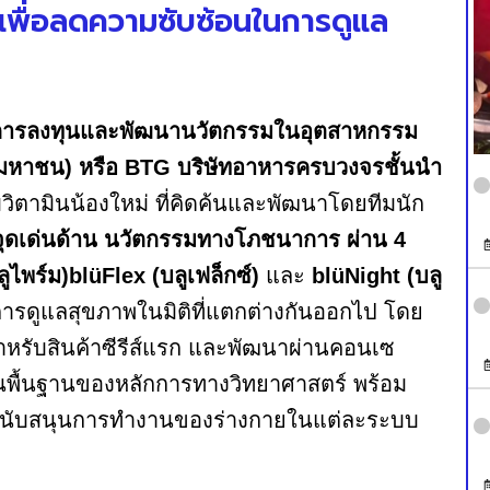
เพื่อลดความซับซ้อนในการดูแล
นการลงทุนและพัฒนานวัตกรรมในอุตสาหกรรม
(มหาชน) หรือ BTG บริษัทอาหารครบวงจรชั้นนำ
ิมวิตามินน้องใหม่ ที่คิดค้นและพัฒนาโดยทีมนัก
จุดเด่นด้าน นวัตกรรมทางโภชนาการ ผ่าน 4
ลูไพร์ม)blüFlex (บลูเฟล็กซ์)
และ
blüNight (บลู
การดูแลสุขภาพในมิติที่แตกต่างกันออกไป โดย
สำหรับสินค้าซีรีส์แรก และพัฒนาผ่านคอนเซ
บนพื้นฐานของหลักการทางวิทยาศาสตร์ พร้อม
อสนับสนุนการทำงานของร่างกายในแต่ละระบบ