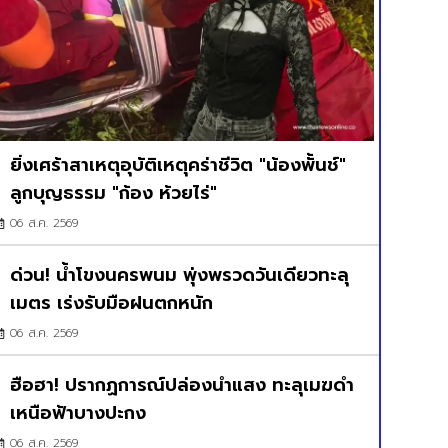
ยิ่งเศร้าสาเหตุอุบัติเหตุคร่าชีวิต "น้องพั้นช์"
ลูกบุญธรรม "ก้อง ห้วยไร่"
06 ส.ค. 2569
ด่วน! น้ำโขงนครพนม พุ่งพรวดวันเดียวทะลุ
เมตร เร่งรับมือฝนตกหนัก
06 ส.ค. 2569
ฮือฮา! ปรากฏการณ์ปล่องนำแสง ทะลุเมฆดำ
เหนือฟ้าบางปะกง
06 ส.ค. 2569