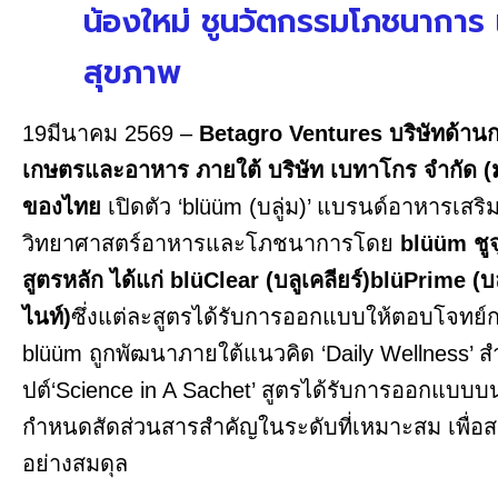
น้องใหม่ ชูนวัตกรรมโภชนาการ 
สุขภาพ
19มีนาคม 2569 –
Betagro Ventures
บริษัทด้า
เกษตรและอาหาร ภายใต้ บริษัท เบทาโกร จำกัด 
ของไทย
เปิดตัว ‘blüüm (บลู่ม)’ แบรนด์อาหารเสร
วิทยาศาสตร์อาหารและโภชนาการโดย
blüüm ชู
สูตรหลัก ได้แก่ blüClear (บลูเคลียร์)blüPrime (บ
ไนท์)
ซึ่งแต่ละสูตรได้รับการออกแบบให้ตอบโจทย์
blüüm ถูกพัฒนาภายใต้แนวคิด ‘Daily Wellness’ 
ปต์‘Science in A Sachet’ สูตรได้รับการออกแบบ
กำหนดสัดส่วนสารสำคัญในระดับที่เหมาะสม เพื่
อย่างสมดุล