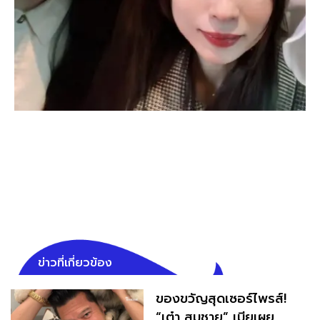
ข่าวที่เกี่ยวข้อง
ของขวัญสุดเซอร์ไพรส์!
“เต๋า สมชาย” เมียเผย