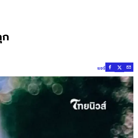
ลุก
แชร์