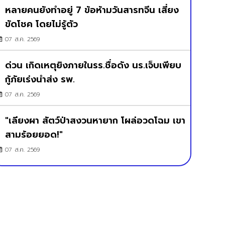
หลายคนยังทำอยู่ 7 ข้อห้ามวันสารทจีน เสี่ยง
ขัดโชค โดยไม่รู้ตัว
07 ส.ค. 2569
ด่วน เกิดเหตุยิงภายในรร.ชื่อดัง นร.เจ็บเพียบ
กู้ภัยเร่งนำส่ง รพ.
07 ส.ค. 2569
"เลียงผา สัตว์ป่าสงวนหายาก โผล่อวดโฉม เขา
สามร้อยยอด!"
07 ส.ค. 2569