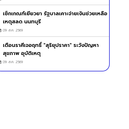
เช็กเกณฑ์เยียวยา รัฐบาลเคาะจ่ายเงินช่วยเหลือ
เหตุสลด นนทบุรี
09 ส.ค. 2569
เตือนราศีเจอฤทธิ์ "สุริยุปราคา" ระวังปัญหา
สุขภาพ อุบัติเหตุ
09 ส.ค. 2569