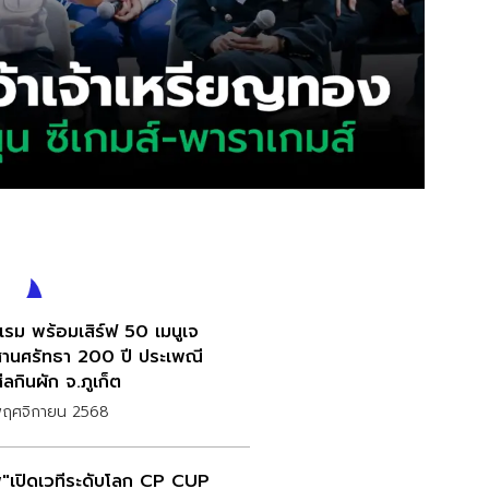
ีแรม พร้อมเสิร์ฟ 50 เมนูเจ
สานศรัทธา 200 ปี ประเพณี
ีลกินผัก จ.ภูเก็ต
พฤศจิกายน 2568
พี"เปิดเวทีระดับโลก CP CUP