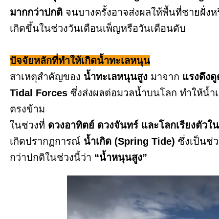
มากกว่าปกติ
จนบางครั้งอาจส่งผลให้พื้นที่ชายฝั่งหรื
เกิดขึ้นในช่วงวันเดือนเพ็ญหรือวันเดือนดับ
ปัจจัยหลักที่ทำให้เกิดน้ำทะเลหนุน
สาเหตุสำคัญของ
น้ำทะเลหนุนสูง
มาจาก
แรงดึงด
Tidal Forces
ซึ่งส่งผลต่อมวลน้ำบนโลก ทำให้น้ำเกิ
ตรงข้าม
ในช่วงที่
ดวงอาทิตย์ ดวงจันทร์ และโลกเรียงตัวใ
เกิดปรากฏการณ์
น้ำเกิด (Spring Tide)
ซึ่งเป็นช่ว
กว่าปกติในช่วงนี้ว่า
“น้ำหนุนสูง”