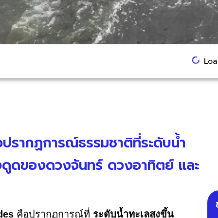
Load
อปรากฏการณ์ธรรมชาติที่ระดับน้ำ
งดูดของดวงจันทร์ ดวงอาทิตย์ และ
ides
คือปรากฏการณ์ที่
ระดับน้ำทะเลสูงขึ้น