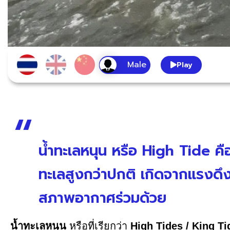
Play
น้ำทะเลหนุน หรือ High Tide คื
ทะเลสูงกว่าปกติ เกิดจากแรงดึ
สภาพอากาศร่วมด้วย
น้ำทะเลหนุน
หรือที่เรียกว่า
High Tides / King T