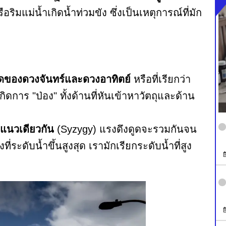
อริมแม่น้ำเกิดน้ำท่วมขัง ซึ่งเป็นเหตุการณ์ที่มัก
ูดของดวงจันทร์และดวงอาทิตย์
หรือที่เรียกว่า
ดการ "ป่อง" ทั้งด้านที่หันเข้าหาวัตถุและด้าน
นแนวเดียวกัน
(Syzygy) แรงดึงดูดจะรวมกันจน
งที่ระดับน้ำขึ้นสูงสุด เรามักเรียกระดับน้ำที่สูง