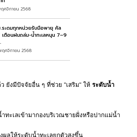
าก
พฤศจิกายน 2568
.ระดมทุกหน่วยรับมือพายุ คัล
ี เตือนฝนถล่ม-น้ำทะเลหนุน 7–9
.
พฤศจิกายน 2568
มีปัจจัยอื่น ๆ ที่ช่วย "เสริม" ให้
ระดับน้ำ
น้ำทะเลเข้ามากองบริเวณชายฝั่งหรือปากแม่น้ำ
ผลให้ระดับน้ำทะเลยกตัวสูงขึ้น