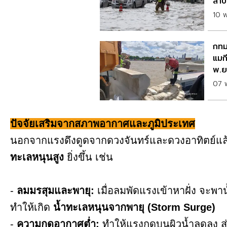
ลำบ
10 
กทม
แมก
พ.ย
07 
ปัจจัยเสริมจากสภาพอากาศและภูมิประเทศ
นอกจากแรงดึงดูดจากดวงจันทร์และดวงอาทิตย์แล้ว ยัง
ทะเลหนุนสูง
ยิ่งขึ้น เช่น
-
ลมมรสุมและพายุ:
เมื่อลมพัดแรงเข้าหาฝั่ง จะพา
ทำให้เกิด
น้ำทะเลหนุนจากพายุ (Storm Surge)
-
ความกดอากาศต่ำ:
ทำให้แรงกดบนผิวน้ำลดลง ส่ง