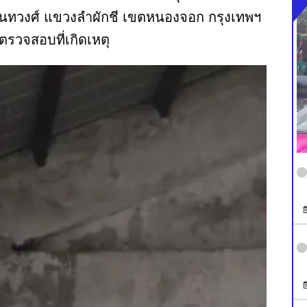
วินทวงศ์ แขวงลำผักชี เขตหนองจอก กรุงเทพฯ
ดตรวจสอบที่เกิดเหตุ