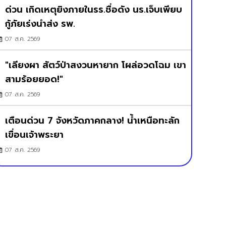
ด่วน เกิดเหตุยิงภายในรร.ชื่อดัง นร.เจ็บเพียบ
กู้ภัยเร่งนำส่ง รพ.
07 ส.ค. 2569
"เลียงผา สัตว์ป่าสงวนหายาก โผล่อวดโฉม เขา
สามร้อยยอด!"
07 ส.ค. 2569
เตือนด่วน 7 จังหวัดภาคกลาง! น้ำเหนือทะลัก
เขื่อนเจ้าพระยา
07 ส.ค. 2569