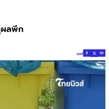
ุผลพีก
แชร์