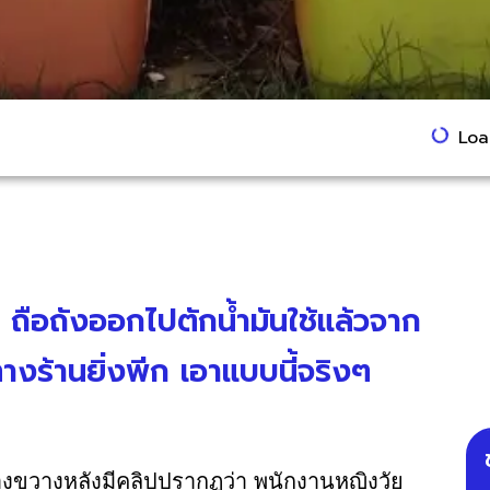
Load
 ถือถังออกไปตักน้ำมันใช้แล้วจาก
งร้านยิ่งพีก เอาแบบนี้จริงๆ
งขวางหลังมีคลิปปรากฏว่า พนักงานหญิงวัย