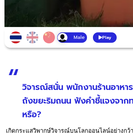
Play
วิจารณ์สนั่น พนักงานร้านอาหาร
ถังขยะริมถนน ฟังคำชี้แจงจากทา
หรือ?
เกิดกระแสวิพากษ์วิจารณ์บนโลกออนไลน์อย่างกว้า