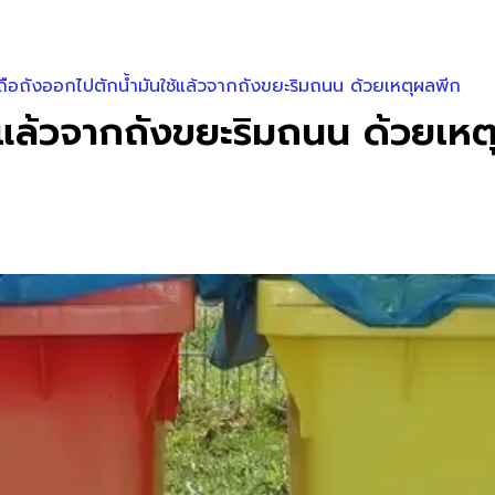
ือถังออกไปตักน้ำมันใช้แล้วจากถังขยะริมถนน ด้วยเหตุผลพีก
้แล้วจากถังขยะริมถนน ด้วยเหต