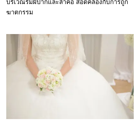
บริเวณริมฝีปากและลำคอ สอดคล้องกับการถูก
ฆาตกรรม