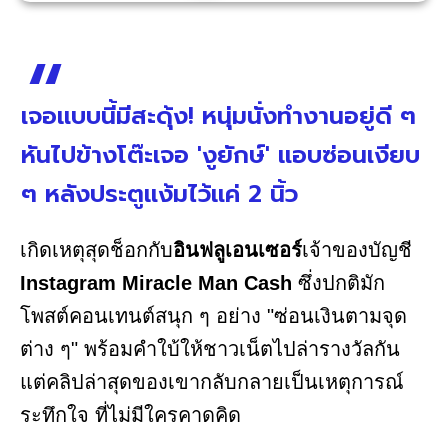
เจอแบบนี้มีสะดุ้ง! หนุ่มนั่งทำงานอยู่ดี ๆ
หันไปข้างโต๊ะเจอ 'งูยักษ์' แอบซ่อนเงียบ
ๆ หลังประตูแง้มไว้แค่ 2 นิ้ว
เกิดเหตุสุดช็อกกับ
อินฟลูเอนเซอร์
เจ้าของบัญชี
Instagram Miracle Man Cash
ซึ่งปกติมัก
โพสต์คอนเทนต์สนุก ๆ อย่าง "ซ่อนเงินตามจุด
ต่าง ๆ" พร้อมคำใบ้ให้ชาวเน็ตไปล่ารางวัลกัน
แต่คลิปล่าสุดของเขากลับกลายเป็นเหตุการณ์
ระทึกใจ ที่ไม่มีใครคาดคิด