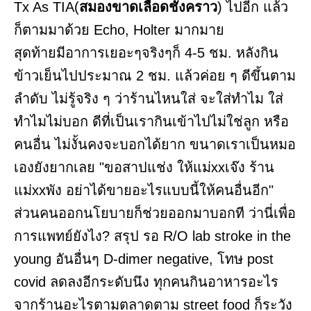
Tx As TIA(
สมองขาดเลือดชั่งคราว
) ไปอีก แล้ว
ก็ตามมาด้วย Echo, Holter มากมาย
สุดท้ายมีอาการเยอะๆจริงๆก็ 4-5 ชม. หลังกิน
ข้าวเย็นไปประมาณ 2 ชม. แล้วค่อย ๆ ดีขึ้นตาม
ลำดับ ไม่รู้จริง ๆ ว่าร้านไหนใส่ จะใส่ทำไม ใส่
ทำไมไม่บอก ดีที่เป็นเรากินเข้าไปไม่ใช่ลูก หรือ
คนอื่น ไม่งั้นคงจะบอกได้ยาก ขนาดเราเป็นหมอ
เองยังยากเลย "ขอสาปแช่ง ให้แม่xxเจ๊ง ร้าน
แม่xxพัง อย่าได้ขายอะไรแบบนี้ให้คนอื่นอีก"
ส่วนคนออกนโยบายก็ช่วยออกมาบอกที ว่านี่เพื่อ
การแพทย์ยังไง? สรุป รอ R/O lab stroke in the
young อันอื่นๆ D-dimer negative, โทษ post
covid ลดลงอีกระดับนึง ทุกคนกินอาหารอะไร
จากร้านอะไรตามตลาดตาม street food ก็ระวัง