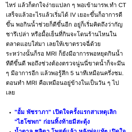
ไหร่ แล้วก็ตกใจง่ายแปลก ๆ พอเข้ามารพ.ทำ CT
เสร็จแล้วอะไรแล้วเริ่มได้ IV เยอะขึ้นก็อาการดี
ขึ้น พอกินน้ำช่วยก็ดีขึ้นอีก อยู่ก็เริ่มคิดถึงว่ากัญ
ชารึเปล่า หรือมื้อเย็นที่กินจะโดนร้านไหนใน
ตลาดแอบใส่มา เลยให้เขาตรวจฉี่ด้วย
ระหว่างนั้นก็รอ MRI ก็ยังมีอาการพอหยุดกินน้ำ
ทีดีขึ้นดี พอถึงช่วงต้องตรวจนู่นนี่ขาดน้ำก็จะมึน
ๆ มีอาการอีก แล้วพอรู้สึก 5 นาทีเหมือนครึ่งชม.
ตอนทำ MRI คือเหมือนอยู่ข้างในเป็นวัน ๆ ไป
เลย
"อั้ม พัชราภา" เปิดใจครั้งแรกสาเหตุเลิก
"ไฮโซพก" ก่อนทิ้งท้ายมีสะดุ้ง
น้ำตาล ชลิตา โพสต์แล้ว หลังพ่อแท้ๆ เปิดใจ