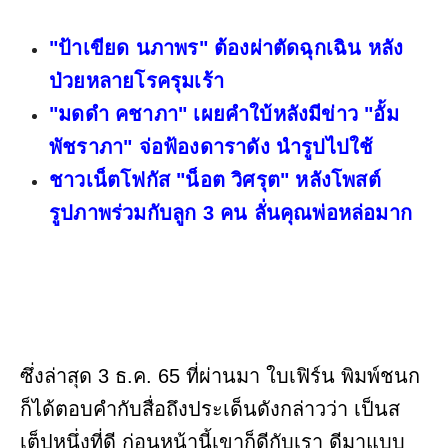
"ป้าเขียด นภาพร" ต้องผ่าตัดฉุกเฉิน หลัง
ป่วยหลายโรครุมเร้า
"มดดำ คชาภา" เผยคำใบ้หลังมีข่าว "อั้ม
พัชราภา" จ่อฟ้องดาราดัง นำรูปไปใช้
ชาวเน็ตโฟกัส "น็อต วิศรุต" หลังโพสต์
รูปภาพร่วมกับลูก 3 คน ลั่นคุณพ่อหล่อมาก
ซึ่งล่าสุด 3 ธ.ค. 65 ที่ผ่านมา ใบเฟิร์น พิมพ์ชนก
ก็ได้ตอบคำกับสื่อถึงประเด็นดังกล่าวว่า เป็นส
เต็ปหนึ่งที่ดี ก่อนหน้านี้เขาก็ดีกับเรา ดีมาแบบ