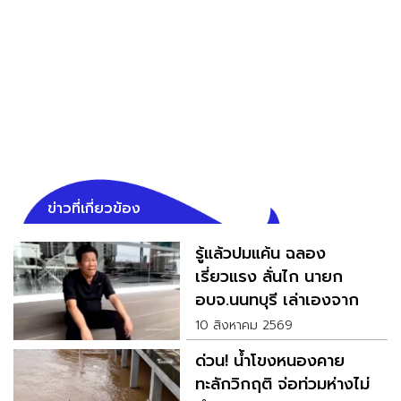
ข่าวที่เกี่ยวข้อง
รู้แล้วปมแค้น ฉลอง
เรี่ยวแรง ลั่นไก นายก
อบจ.นนทบุรี เล่าเองจาก
ปาก
10 สิงหาคม 2569
ด่วน! น้ำโขงหนองคาย
ทะลักวิกฤติ จ่อท่วมห่างไม่