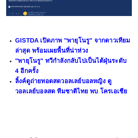
GISTDA เปิดภาพ "พายุโนรู" จากดาวเทียม
ล่าสุด พร้อมเผยพื้นที่น่าห่วง
"พายุโนรู" ทวีกำลังกลับไปเป็นไต้ฝุ่นระดับ
4 อีกครั้ง
ลิ้งค์ดูถ่ายทอดสดวอลเลย์บอลหญิง ดู
วอลเลย์บอลสด ทีมชาติไทย พบ โครเอเชีย