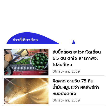
ข่าวที่เกี่ยวข้อง
จับบิ๊กล็อต อะโวคาโดเถื่อน
6.5 ตัน ตกใจ สารภาพจะ
ไปส่งที่ไหน
06 สิงหาคม 2569
ผิดคาด ชายวัย 75 กิน
น้ำมันหมูประจำ ผลลัพธ์ทำ
หมอยังตกใจ
06 สิงหาคม 2569