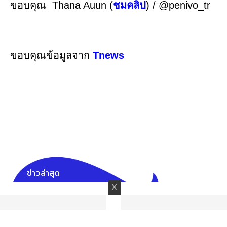
ขอบคุณ Thana Auun (
ชมคลิป
) / @penivo_tr
ขอบคุณข้อมูลจาก
Tnews
ข่าวล่าสุด