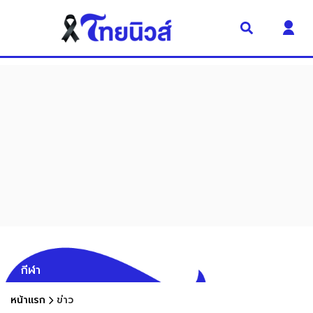
กีฬา
หน้าแรก
ข่าว