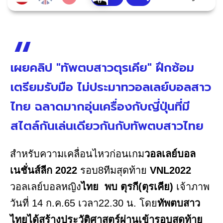
เผยคลิป "ทัพตบสาวตุรเคีย" ฝึกซ้อม
เตรียมรับมือ ไม่ประมาทวอลเลย์บอลสาว
ไทย ฉลาดมากอุ่นเครื่องกับญี่ปุ่นที่มี
สไตล์กันเล่นเดียวกันกับทัพตบสาวไทย
สำหรับความเคลื่อนไหวก่อนเกม
วอลเลย์บอล
เนชั่นส์ลีก 2022
รอบ8ทีมสุดท้าย
VNL2022
วอลเลย์บอลหญิง
ไทย พบ ตุรกี(ตุรเคีย)
เจ้าภาพ
วันที่ 14 ก.ค.65 เวลา22.30 น. โดย
ทัพตบสาว
ไทยได้สร้างประวัติศาสตร์ผ่านเข้ารอบสุดท้าย