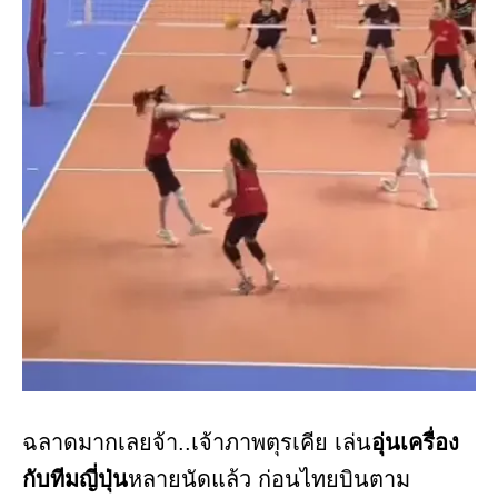
ฉลาดมากเลยจ้า..เจ้าภาพตุรเคีย เล่น
อุ่นเครื่อง
กับทีมญี่ปุ่น
หลายนัดแล้ว ก่อนไทยบินตาม